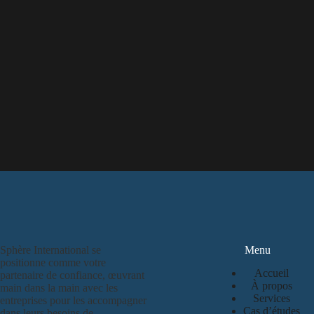
Sphère International se
Menu
positionne comme votre
Accueil
partenaire de confiance, œuvrant
À propos
main dans la main avec les
Services
entreprises pour les accompagner
Cas d’études
dans leurs besoins de