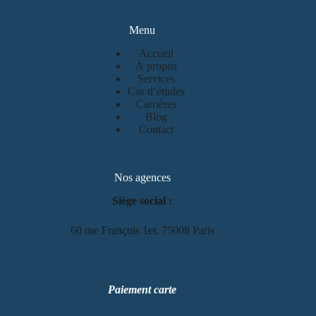
Menu
Accueil
À propos
Services
Cas d’études
Carrières
Blog
Contact
Nos agences
Siège social :
60 rue François 1er, 75008 Paris
Paiement carte